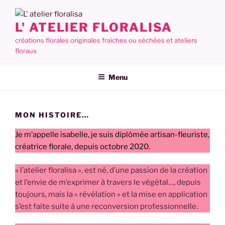
Aller
au
L' ATELIER FLORALISA
contenu
créations florales originales fraîches ou séchées et ateliers
principal
floraux
Menu
MON HISTOIRE…
Je m’appelle isabelle, je suis diplômée artisan-fleuriste,
créatrice florale, depuis octobre 2020.
« l’atelier floralisa », est né, d’une passion de la création
et l’envie de m’exprimer à travers le végétal…, depuis
toujours, mais la « révélation » et la mise en application
s’est faite suite à une reconversion professionnelle.